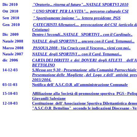
Dic 2010
"Oratorio... ritorna al futuro"...NATALE SPORTVI 2010
Ott 2010
" UNO SPORT PER LA VITA"... percorso culturale CSI
Sett 2010
" Sportivamente insieme "... lettera presidente PGS
Gen 2010
CATECHISTI Allenatori.... provocazione del CSI (articolo 
Cristiana)
Dic 2009
Dentro i Secondi...NATALE SPORTIVI .. con il Cardinale..
Natale 2008
NATALE degli SPORTIVI ... ancora con il Card. Tettamazi...
Marzo 2008
PASQUA 2008 - Via Crucis con il Vescovo... vieni con noi..
Natale 2007
NATALE degli SPORTIVI ... con il Card. Tettamazi...
dic 2006
CARTA DEI DIRITTI e dei DOVERI degli ATLETI dell
BETTOLINO
14-12-03
S.Messa ore 9,30 - Presentazione alla Comunità Parrocchiale 
Presentazione delle Magliette , del Logo e dell' attività prev
2003/2004.
03-11-03
Notifica dell' A.S.C.O.R all'amministrazione Comunale
15-10-03
Affiliazione alla Società di promozione sportiva PGS - Polis
Giovanili Salesiane
12-10-03
Costituzione dell' Associazione Sportiva Dilettantistica den
"A.S.C.O.R Bettolino" secondo le indicazioni Diocesane - 