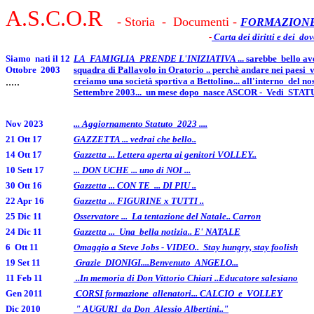
A.S.C.O.R
- Storia - Documenti -
FORMAZIO
-
Carta dei diritti e dei dove
Siamo nati il 12
LA FAMIGLIA PRENDE L'INIZIATIVA
... sarebbe bello a
Ottobre 2003
squadra di Pallavolo in Oratorio .. perchè andare nei paesi vi
.....
creiamo una società sportiva a Bettolino... all'interno del no
Settembre 2003... un mese dopo nasce ASCOR - Vedi STATUT
Nov 2023
... Aggiornamento Statuto 2023 ....
21 Ott 17
GAZZETTA ... vedrai che bello..
14 Ott 17
Gazzetta ... Lettera aperta ai genitori VOLLEY..
10 Sett 17
... DON UCHE ... uno di NOI ...
30 Ott 16
Gazzetta ... CON TE ... DI PIU ..
22 Apr 16
Gazzetta ... FIGURINE x TUTTI ..
25 Dic 11
Osservatore ... La tentazione del Natale.. Carron
24 Dic 11
Gazzetta ... Una bella notizia.. E' NATALE
6 Ott 11
Omaggio a Steve Jobs - VIDEO.. Stay hungry, stay foolish
19 Set 11
Grazie DIONIGI....Benvenuto ANGELO...
11 Feb 11
..In memoria di Don Vittorio Chiari ..Educatore salesiano
Gen 2011
CORSI formazione allenatori... CALCIO e VOLLEY
Dic 2010
" AUGURI da Don Alessio Albertini.."